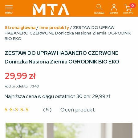
0
MENU
KONTO
KOSZYK
SZUKAJ
Strona główna
/
Inne produkty
/ ZESTAW DO UPRAW
HABANERO CZERWONE Doniczka Nasiona Ziemia OGRODNIK
BIO EKO
ZESTAW DO UPRAW HABANERO CZERWONE
Doniczka Nasiona Ziemia OGRODNIK BIO EKO
29,99
zł
kod produktu
7343
Najniższa cena w ciągu ostatnich 30 dni:
29,99
zł
(
5
)
Oceń produkt
Oceniono
4.8
na 5