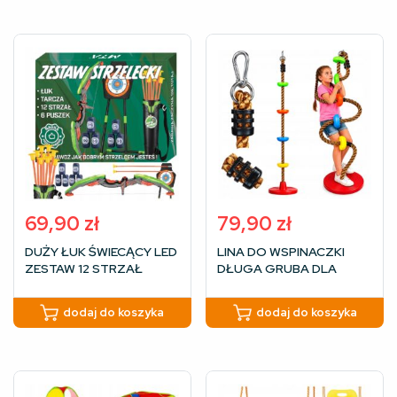
69,90
zł
79,90
zł
DUŻY ŁUK ŚWIECĄCY LED
LINA DO WSPINACZKI
ZESTAW 12 STRZAŁ
DŁUGA GRUBA DLA
STRZELECKI STRZAŁY
DZIECI 200cm+ DO
TARCZA KOŁCZAN
ŚCIANKI HUŚTAWKA +
dodaj do koszyka
dodaj do koszyka
DYSK