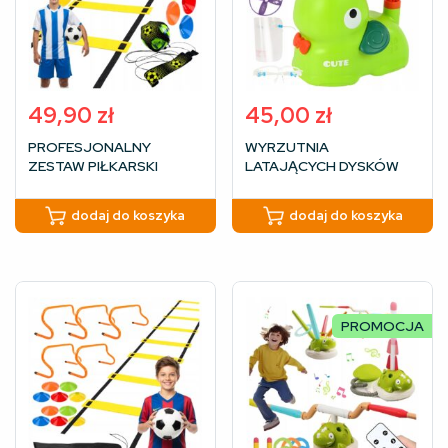
49,90
zł
45,00
zł
PROFESJONALNY
WYRZUTNIA
ZESTAW PIŁKARSKI
LATAJĄCYCH DYSKÓW
DRABINKA TRENINGOWA
ZABAWKA DLA DZIECI 3+
KOORDYNACYJNA +
GRA POWIETRZNA NA
dodaj do koszyka
dodaj do koszyka
PACHOŁKI
PREZENT
PROMOCJA