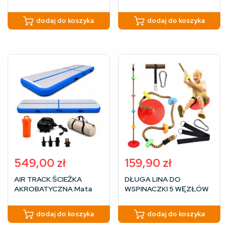
Gimnastyczna 5m
Gimnastyczna 6m
DMUCHANA MATERAC
DMUCHANA MATERAC
dodaj do koszyka
dodaj do koszyka
Pompka
Pompka
549,00
zł
159,90
zł
AIR TRACK ŚCIEŻKA
DŁUGA LINA DO
AKROBATYCZNA Mata
WSPINACZKI 5 WĘZŁÓW
Gimnastyczna
240cm DO ŚCIANKI
DMUCHANA MATERAC
HUŚTAWKA JAKOŚĆ
dodaj do koszyka
dodaj do koszyka
Pompka 3m