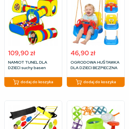
109,90
zł
46,90
zł
NAMIOT TUNEL DLA
OGRODOWA HUŚTAWKA
DZIECI suchy basen
DLA DZIECI BEZPIECZNA
tarcza plac zabaw zestaw
NA LINACH DO DOMU
5w1 pokrowiec
OGRODU MOCNA 3w1
dodaj do koszyka
dodaj do koszyka