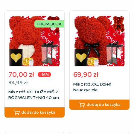
PROMOCJA
70,00
zł
69,90
zł
-16%
Pierwotna
Aktualna
84,99
zł
Miś z róż XXL Dzień
cena
cena
Nauczyciela
Miś z róż XXL DUŻY MIŚ Z
podziękowania dla
wynosiła:
wynosi:
RÓŻ WALENTYNKI 40 cm
wychowawcy Pani 40 cm
84,99 zł.
70,00 zł.
dodaj do koszyka
dodaj do koszyka