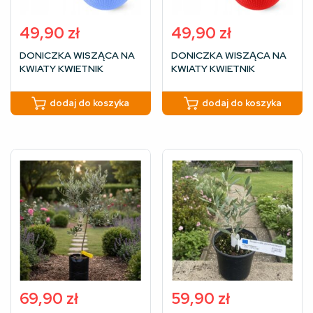
49,90
zł
49,90
zł
DONICZKA WISZĄCA NA
DONICZKA WISZĄCA NA
KWIATY KWIETNIK
KWIATY KWIETNIK
ELEGANCKA BALKON
ELEGANCKA NA BALKON
TARAS NIEBIESKA 26cm
TARAS CZERWONA 26cm
dodaj do koszyka
dodaj do koszyka
69,90
zł
59,90
zł