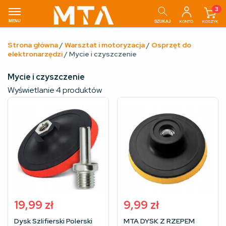
3
MENU
KONTO
KOSZYK
SZUKAJ
Strona główna
/
Warsztat i motoryzacja
/
Osprzęt do
elektronarzędzi
/ Mycie i czyszczenie
Mycie i czyszczenie
Wyświetlanie 4 produktów
19,99
zł
9,99
zł
Dysk Szlifierski Polerski
MTA DYSK Z RZEPEM