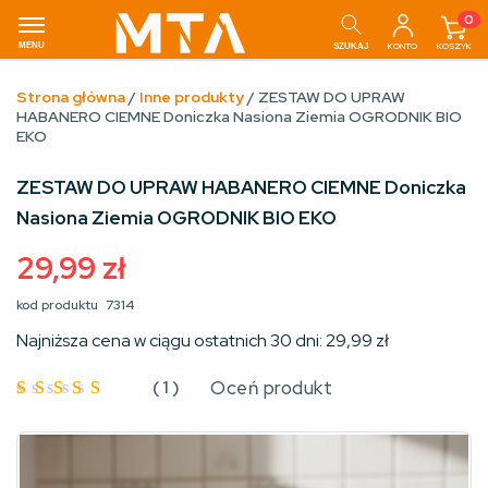
0
MENU
KONTO
KOSZYK
SZUKAJ
Strona główna
/
Inne produkty
/ ZESTAW DO UPRAW
HABANERO CIEMNE Doniczka Nasiona Ziemia OGRODNIK BIO
EKO
ZESTAW DO UPRAW HABANERO CIEMNE Doniczka
Nasiona Ziemia OGRODNIK BIO EKO
29,99
zł
kod produktu
7314
Najniższa cena w ciągu ostatnich 30 dni:
29,99
zł
(
1
)
Oceń produkt
Oceniono
5
na 5