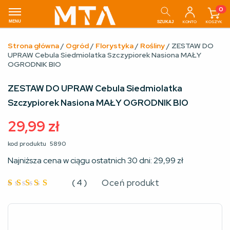
0
MENU
KONTO
KOSZYK
SZUKAJ
Strona główna
/
Ogród
/
Florystyka
/
Rośliny
/ ZESTAW DO
UPRAW Cebula Siedmiolatka Szczypiorek Nasiona MAŁY
OGRODNIK BIO
ZESTAW DO UPRAW Cebula Siedmiolatka
Szczypiorek Nasiona MAŁY OGRODNIK BIO
29,99
zł
kod produktu
5890
Najniższa cena w ciągu ostatnich 30 dni:
29,99
zł
(
4
)
Oceń produkt
Oceniono
4.75
na
5