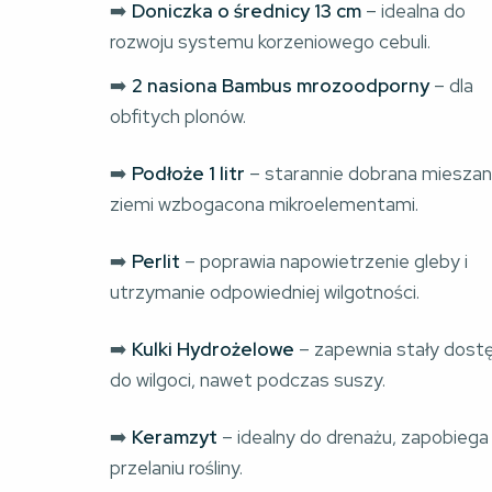
➡️ 
Doniczka o średnicy 13 cm
 – idealna do 
rozwoju systemu korzeniowego cebuli.
➡️
 2 nasiona Bambus mrozoodporny
 – dla 
obfitych plonów.
➡️ 
Podłoże 1 litr
 – starannie dobrana mieszan
ziemi wzbogacona mikroelementami.
➡️ 
Perlit
 – poprawia napowietrzenie gleby i 
utrzymanie odpowiedniej wilgotności.
➡️ 
Kulki
Hydrożelowe
 – zapewnia stały dost
do wilgoci, nawet podczas suszy.
➡️ 
Keramzyt
 – idealny do drenażu, zapobiega
przelaniu rośliny.