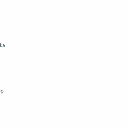
ka 
ęp 
 