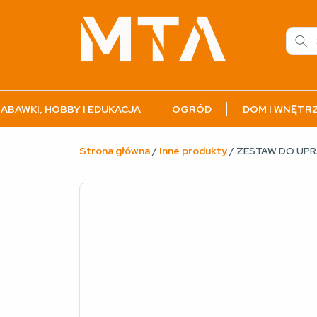
ABAWKI, HOBBY I EDUKACJA
OGRÓD
DOM I WNĘTR
Strona główna
/
Inne produkty
/ ZESTAW DO UPR