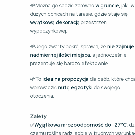
🌱Można go sadzić zarówno 
w gruncie
, jak i w
dużych donicach na tarasie, gdzie staje się 
wyjątkową dekoracją
 przestrzeni 
wypoczynkowej.
🌱Jego zwarty pokrój sprawia, że 
nie zajmuje
nadmiernej ilości miejsca,
 a jednocześnie 
prezentuje się bardzo efektownie.
🌱To
 idealna propozycja
 dla osób, które chcą
wprowadzić 
nutę egzotyki
 do swojego 
otoczenia.
Zalety:
✅
Wyjątkowa mrozoodporność do -27°C
, dz
czemu roślina radzi sobie w trudnych warunka