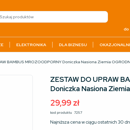
do 
ZE
ELEKTRONIKA
DLA BIZNESU
OKAZJONALN
AW BAMBUS MROZOODPORNY Doniczka Nasiona Ziemia OGRODNI
ZESTAW DO UPRAW 
Doniczka Nasiona Ziem
29,99
zł
kod produktu
7257
Najniższa cena w ciągu ostatnich 30 dn