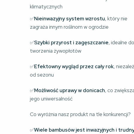
klimatycznych
✅
Nieinwazyjny system wzrostu
, który nie 
zagraża innym roślinom w ogrodzie
✅
Szybki przyrost i zagęszczanie
, idealne do
tworzenia żywopłotów
✅
Efektowny wygląd przez cały rok
, niezale
od sezonu
✅
Możliwość uprawy w donicach
, co zwiększa
jego uniwersalność
Co wyróżnia nasz produkt na tle konkurencji?
✅
Wiele bambusów jest inwazyjnych i trudn