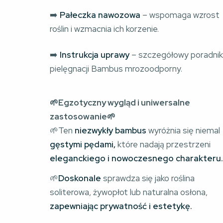
➡️ 
Pałeczka nawozowa
 – wspomaga wzrost 
roślin i wzmacnia ich korzenie.
➡️ 
Instrukcja uprawy
 – szczegółowy poradnik
pielęgnacji Bambus mrozoodporny.
🌱Egzotyczny wygląd i uniwersalne
zastosowanie🌱
🌱Ten 
niezwykły bambus
 wyróżnia się niemal 
gęstymi pędami,
 które nadają przestrzeni 
eleganckiego i nowoczesnego charakteru
🌱
Doskonale
 sprawdza się jako roślina 
soliterowa, żywopłot lub naturalna osłona, 
zapewniając prywatność i estetykę.