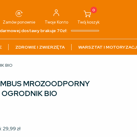
0
Zamów ponownie
Twoje
Konto
Twój
koszyk
darmowej dostawy brakuje 70zł:
E
ZDROWIE I ZWIERZĘTA
WARSZTAT I MOTORYZACJ
K BIO
BAMBUS MROZOODPORNY
ia OGRODNIK BIO
i:
29,99
zł