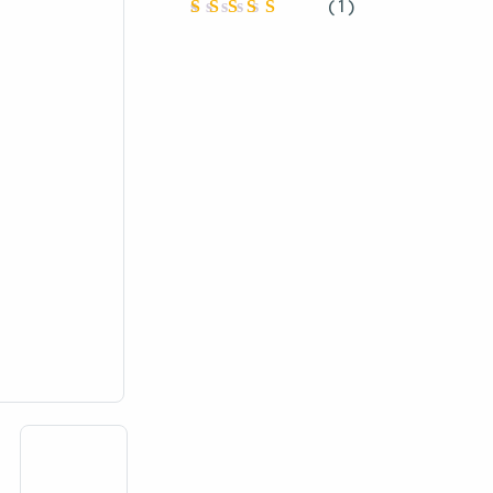
(
1
)
Oceniono
4
na 5