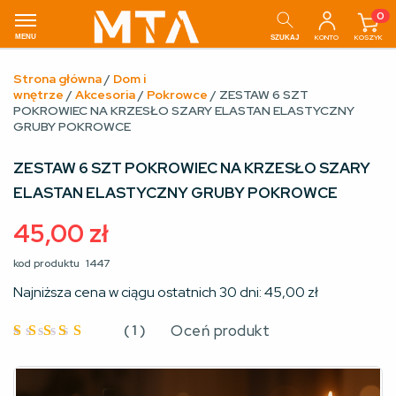
0
MENU
KONTO
KOSZYK
SZUKAJ
Strona główna
/
Dom i
wnętrze
/
Akcesoria
/
Pokrowce
/ ZESTAW 6 SZT
POKROWIEC NA KRZESŁO SZARY ELASTAN ELASTYCZNY
GRUBY POKROWCE
ZESTAW 6 SZT POKROWIEC NA KRZESŁO SZARY
ELASTAN ELASTYCZNY GRUBY POKROWCE
45,00
zł
kod produktu
1447
Najniższa cena w ciągu ostatnich 30 dni:
45,00
zł
(
1
)
Oceń produkt
Oceniono
5
na 5