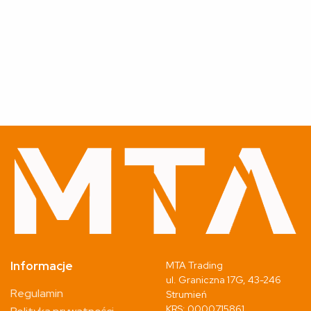
Informacje
MTA Trading
ul. Graniczna 17G, 43-246
Regulamin
Strumień
KRS: 0000715861