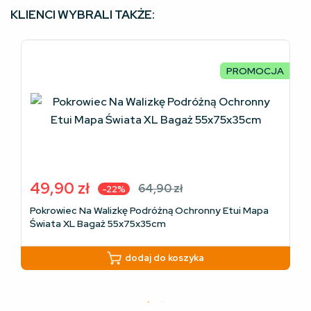
KLIENCI WYBRALI TAKŻE:
PROMOCJA
49,90
zł
64,90
zł
-22%
Pierwotna
Aktualna
Pokrowiec Na Walizkę Podróżną Ochronny Etui Mapa
cena
cena
Świata XL Bagaż 55x75x35cm
wynosiła:
wynosi:
64,90 zł.
49,90 zł.
dodaj do koszyka