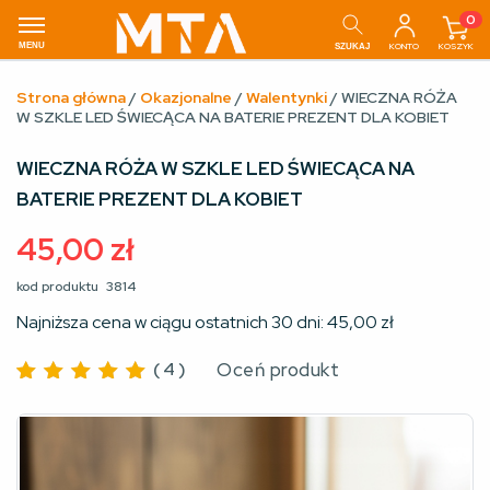
0
MENU
KONTO
KOSZYK
SZUKAJ
Strona główna
/
Okazjonalne
/
Walentynki
/ WIECZNA RÓŻA
W SZKLE LED ŚWIECĄCA NA BATERIE PREZENT DLA KOBIET
WIECZNA RÓŻA W SZKLE LED ŚWIECĄCA NA
BATERIE PREZENT DLA KOBIET
45,00
zł
kod produktu
3814
Najniższa cena w ciągu ostatnich 30 dni:
45,00
zł
(
4
)
Oceń produkt
Oceniono
4.75
na
5