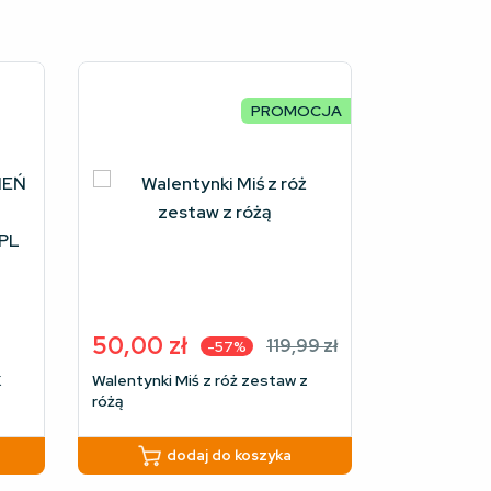
PROMOCJA
50,00
zł
119,99
zł
-57%
Pierwotna
Aktualna
X
Walentynki Miś z róż zestaw z
cena
cena
różą
wynosiła:
wynosi:
CH
119,99 zł.
50,00 zł.
dodaj do koszyka