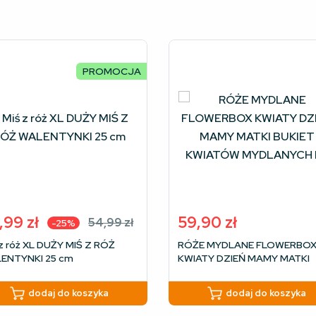
PROMOCJA
,99
zł
59,90
zł
54,99
zł
-25%
rwotna
ualna
 z róż XL DUŻY MIŚ Z RÓŻ
RÓŻE MYDLANE FLOWERBO
a
a
ENTYNKI 25 cm
KWIATY DZIEŃ MAMY MATKI
siła:
osi:
BUKIET KWIATÓW MYDLANY
9 zł.
9 zł.
PL
dodaj do koszyka
dodaj do koszyka