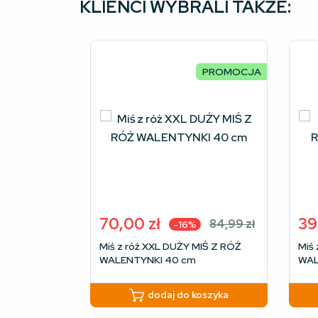
KLIENCI WYBRALI TAKŻE:
PROMOCJA
70,00
zł
39
84,99
zł
-16%
Pierwotna
Aktualna
Pie
Akt
Miś z róż XXL DUŻY MIŚ Z RÓŻ
Miś
cena
cena
cen
cen
WALENTYNKI 40 cm
WAL
wynosiła:
wynosi:
wyno
wyn
84,99 zł.
70,00 zł.
54,9
39,9
dodaj do koszyka