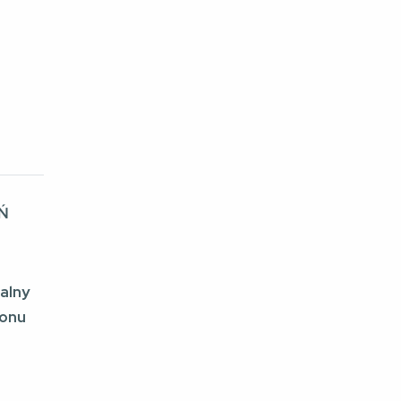
Ń
alny
lonu