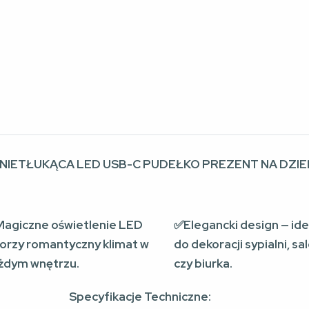
NIETŁUKĄCA LED USB-C PUDEŁKO PREZENT NA DZIE
agiczne oświetlenie LED
✅Elegancki design — ide
orzy romantyczny klimat w
do dekoracji sypialni, sa
żdym wnętrzu.
czy biurka.
Specyfikacje Techniczne: