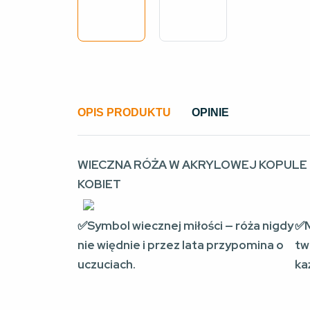
OPIS PRODUKTU
OPINIE
WIECZNA RÓŻA W AKRYLOWEJ KOPULE 
KOBIET
✅Symbol wiecznej miłości — róża nigdy
✅M
nie więdnie i przez lata przypomina o
tw
uczuciach.
ka