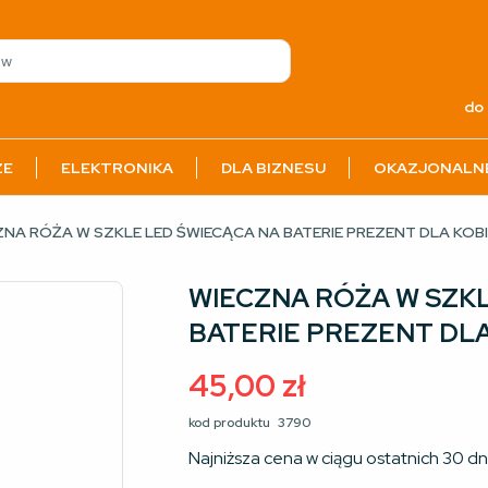
do 
ZE
ELEKTRONIKA
DLA BIZNESU
OKAZJONALN
ZNA RÓŻA W SZKLE LED ŚWIECĄCA NA BATERIE PREZENT DLA KOB
WIECZNA RÓŻA W SZKL
BATERIE PREZENT DLA
45,00
zł
kod produktu
3790
Najniższa cena w ciągu ostatnich 30 dn