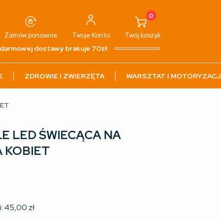
0
Zamów ponownie
Twoje
Konto
Twój
koszyk
darmowej dostawy brakuje 70zł:
E
ZDROWIE I ZWIERZĘTA
WARSZTAT I MOTORYZACJ
IET
E LED ŚWIECĄCA NA
 KOBIET
i:
45,00
zł