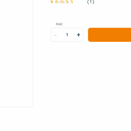
(
1
)
Oceniono
4
na 5
Ilość
-
+