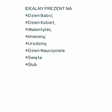
IDEALNY PREZENT NA:
⭐️Dzień Babci,
⭐️Dzień Kobiet,
⭐️Walentynki,
⭐️Imieniny,
⭐️Urodziny,
⭐️Dzień Nauczyciela
⭐️Święta
⭐️Ślub