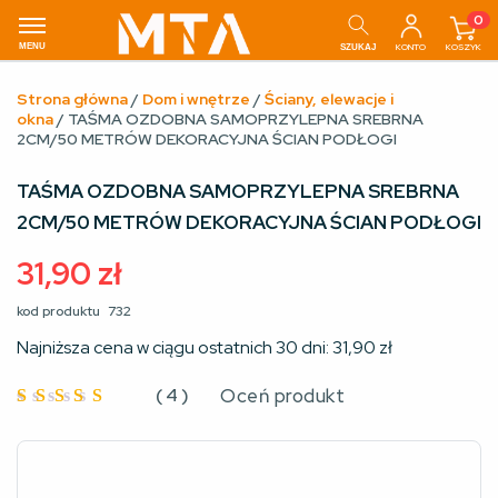
0
MENU
KONTO
KOSZYK
SZUKAJ
Strona główna
/
Dom i wnętrze
/
Ściany, elewacje i
okna
/ TAŚMA OZDOBNA SAMOPRZYLEPNA SREBRNA
2CM/50 METRÓW DEKORACYJNA ŚCIAN PODŁOGI
TAŚMA OZDOBNA SAMOPRZYLEPNA SREBRNA
2CM/50 METRÓW DEKORACYJNA ŚCIAN PODŁOGI
31,90
zł
kod produktu
732
Najniższa cena w ciągu ostatnich 30 dni:
31,90
zł
(
4
)
Oceń produkt
Oceniono
5
na 5