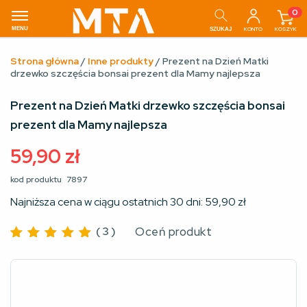
0
MENU
KONTO
KOSZYK
SZUKAJ
Strona główna
/
Inne produkty
/ Prezent na Dzień Matki
drzewko szczęścia bonsai prezent dla Mamy najlepsza
Prezent na Dzień Matki drzewko szczęścia bonsai
prezent dla Mamy najlepsza
59,90
zł
kod produktu
7897
Najniższa cena w ciągu ostatnich 30 dni:
59,90
zł
(
3
)
Oceń produkt
Oceniono
5
na 5