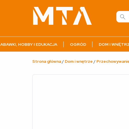
ABAWKI, HOBBY I EDUKACJA
OGRÓD
DOM I WNĘTR
Strona główna
/
Dom i wnętrze
/
Przechowywani