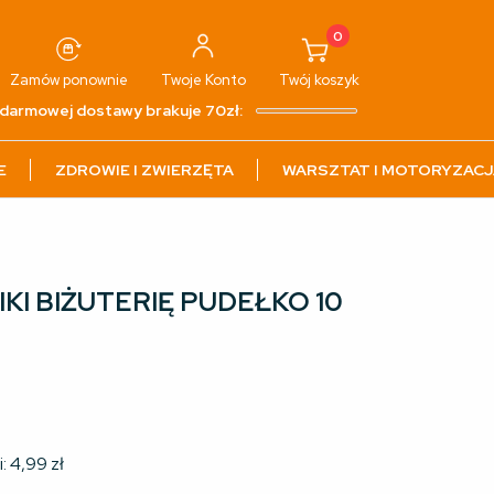
0
Zamów ponownie
Twoje
Konto
Twój
koszyk
darmowej dostawy brakuje 70zł:
E
ZDROWIE I ZWIERZĘTA
WARSZTAT I MOTORYZACJ
KI BIŻUTERIĘ PUDEŁKO 10
i:
4,99
zł