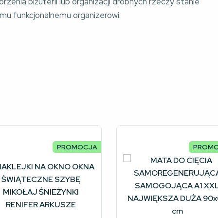
zenia biżuterii lub organizacji drobnych rzeczy stanie
emu funkcjonalnemu organizerowi.
PROMOCJA
PROM