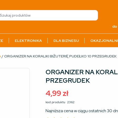
do 
ZE
ELEKTRONIKA
DLA BIZNESU
OKAZJONALN
e
/ ORGANIZER NA KORALIKI BIŻUTERIĘ PUDEŁKO 10 PRZEGRUDEK
ORGANIZER NA KORALI
PRZEGRUDEK
4,99
zł
kod produktu
2362
Najniższa cena w ciągu ostatnich 30 dn