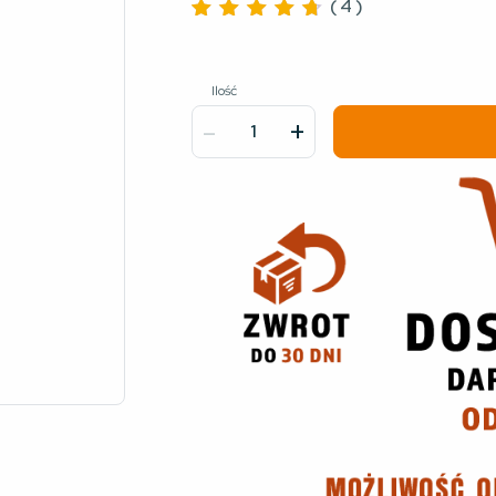
(
4
)
Oceniono
4.50
na
5
Ilość
-
+