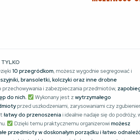
E TYLKO
zięki
10 przegródkom
, możesz wygodnie segregować i
szyjniki, bransoletki, kolczyki oraz inne drobne
do przechowywania i zabezpieczania przedmiotów,
zapobieg
ęp do nich.
Wykonany jest z
wytrzymałego
dmioty
przed uszkodzeniami, zarysowaniami czy zgubienie
st
łatwy do przenoszenia
i idealnie nadaje się do podróży, 
mu.
Dzięki temu praktycznemu organizerowi
możesz
 małe przedmioty w doskonałym porządku i łatwo odnaleźć