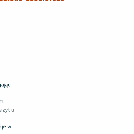
ając
m.
wizyt u
 je w