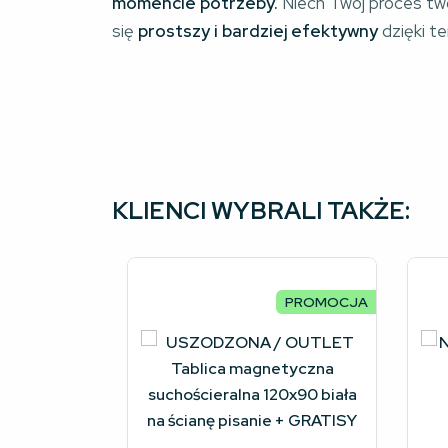
momencie potrzeby.
Niech Twój proces twor
się
prostszy i bardziej efektywny
dzięki t
KLIENCI WYBRALI TAKŻE:
PROMOCJA