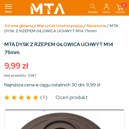
0
MENU
KONTO
KOSZYK
SZUKAJ
Strona główna
/
Warsztat i motoryzacja
/
Akcesoria
/ MTA
DYSK Z RZEPEM GŁOWICA UCHWYT M14 75mm
MTA DYSK Z RZEPEM GŁOWICA UCHWYT M14
75mm
9,99
zł
kod produktu
5387
Najniższa cena w ciągu ostatnich 30 dni:
9,99
zł
(
1
)
Oceń produkt
Oceniono
5
na 5