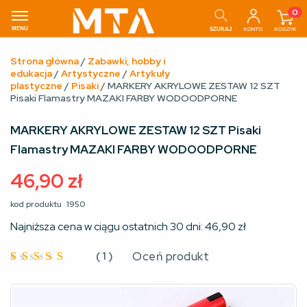
0
MENU
KONTO
KOSZYK
SZUKAJ
Strona główna
/
Zabawki, hobby i
edukacja
/
Artystyczne
/
Artykuły
plastyczne
/
Pisaki
/ MARKERY AKRYLOWE ZESTAW 12 SZT
Pisaki Flamastry MAZAKI FARBY WODOODPORNE
MARKERY AKRYLOWE ZESTAW 12 SZT Pisaki
Flamastry MAZAKI FARBY WODOODPORNE
46,90
zł
kod produktu
1950
Najniższa cena w ciągu ostatnich 30 dni:
46,90
zł
(
1
)
Oceń produkt
Oceniono
4
na 5