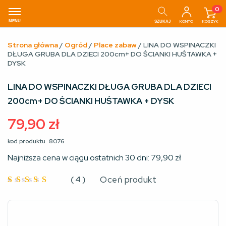
0
MENU
KONTO
KOSZYK
SZUKAJ
Strona główna
/
Ogród
/
Place zabaw
/ LINA DO WSPINACZKI
DŁUGA GRUBA DLA DZIECI 200cm+ DO ŚCIANKI HUŚTAWKA +
DYSK
LINA DO WSPINACZKI DŁUGA GRUBA DLA DZIECI
200cm+ DO ŚCIANKI HUŚTAWKA + DYSK
79,90
zł
kod produktu
8076
Najniższa cena w ciągu ostatnich 30 dni:
79,90
zł
(
4
)
Oceń produkt
Oceniono
4.5
na
5