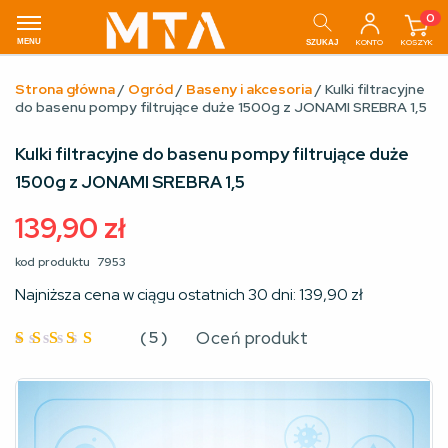
0
MENU
KONTO
KOSZYK
SZUKAJ
Strona główna
/
Ogród
/
Baseny i akcesoria
/ Kulki filtracyjne
do basenu pompy filtrujące duże 1500g z JONAMI SREBRA 1,5
Kulki filtracyjne do basenu pompy filtrujące duże
1500g z JONAMI SREBRA 1,5
139,90
zł
kod produktu
7953
Najniższa cena w ciągu ostatnich 30 dni:
139,90
zł
(
5
)
Oceń produkt
Oceniono
4.8
na 5