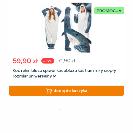
PROMOCJA
59,90
zł
71,90
zł
-15%
Pierwotna
Aktualna
Koc rekin bluza śpiwór kocobluza kostium miły ciepły
cena
cena
rozmiar uniwersalny M
wynosiła:
wynosi:
71,90 zł.
59,90 zł.
dodaj do koszyka