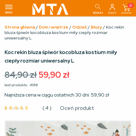
0
MENU
KONTO
KOSZYK
SZUKAJ
Strona główna
/
Dom i wnętrze
/
Odzież
/
Bluzy
/ Koc rekin
bluza śpiwór kocobluza kostium miły ciepły rozmiar
uniwersalny L
Koc rekin bluza śpiwór kocobluza kostium miły
ciepły rozmiar uniwersalny L
Pierwotna
Aktualna
84,90
zł
59,90
zł
cena
cena
kod produktu
4188
wynosiła:
wynosi:
Najniższa cena w ciągu ostatnich 30 dni:
59,90
zł
84,90 zł.
59,90 zł.
(
4
)
Oceń produkt
Oceniono
4.5
na
5