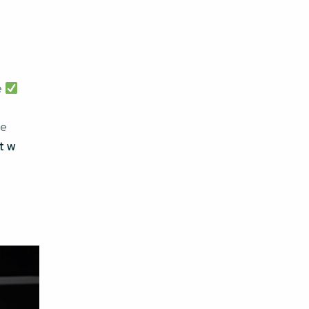
ę
je
t w