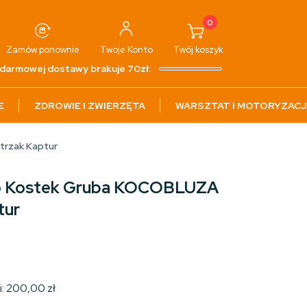
0
Zamów ponownie
Twoje
Konto
Twój
koszyk
darmowej dostawy brakuje 70zł:
E
ZDROWIE I ZWIERZĘTA
WARSZTAT I MOTORYZACJ
rzak Kaptur
o Kostek Gruba KOCOBLUZA
tur
i:
200,00
zł