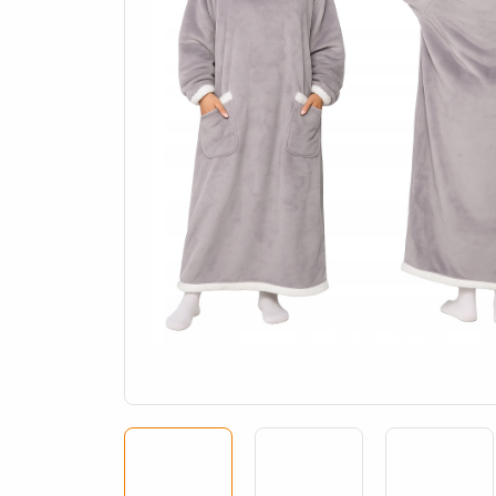
a, które nie będą dotyczyły
ych pracowników.