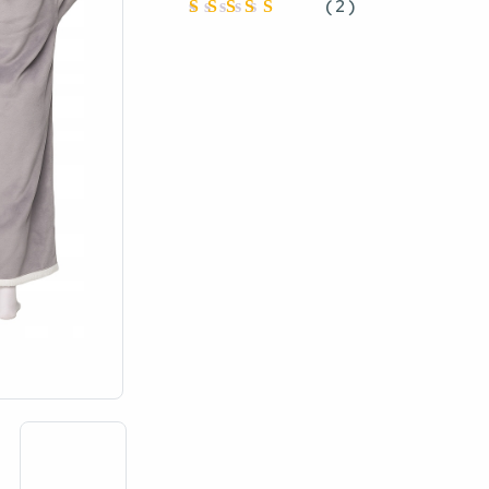
(
2
)
Oceniono
5
na 5