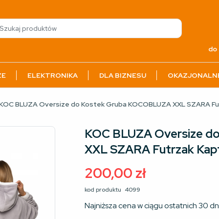
do 
ZE
ELEKTRONIKA
DLA BIZNESU
OKAZJONALN
 KOC BLUZA Oversize do Kostek Gruba KOCOBLUZA XXL SZARA Fut
KOC BLUZA Oversize d
XXL SZARA Futrzak Kap
200,00
zł
kod produktu
4099
Najniższa cena w ciągu ostatnich 30 dn