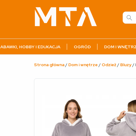
ABAWKI, HOBBY I EDUKACJA
OGRÓD
DOM I WNĘTR
Strona główna
/
Dom i wnętrze
/
Odzież
/
Bluzy
/