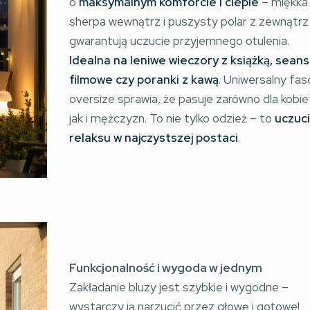
o
maksymalnym komforcie i cieple
– miękka
sherpa wewnątrz i puszysty polar z zewnątrz
gwarantują uczucie przyjemnego otulenia.
Idealna na leniwe wieczory z książką, sean
filmowe czy poranki z kawą
. Uniwersalny fas
oversize sprawia, że pasuje zarówno dla kobie
jak i mężczyzn. To nie tylko odzież – to
uczuc
relaksu w najczystszej postaci
.
Funkcjonalność i wygoda w jednym
Zakładanie bluzy jest szybkie i wygodne –
wystarczy ją narzucić przez głowę i gotowe!