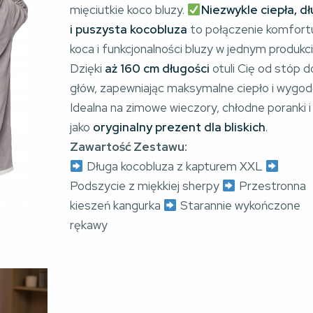
mięciutkie koco bluzy.
Niezwykle ciepła, d
i puszysta kocobluza
to połączenie komfort
koca i funkcjonalności bluzy w jednym produkci
Dzięki
aż 160 cm długości
otuli Cię od stóp d
głów, zapewniając maksymalne ciepło i wygod
Idealna na zimowe wieczory, chłodne poranki i
jako
oryginalny prezent dla bliskich
.
Zawartość Zestawu:
Długa kocobluza z kapturem XXL
Podszycie z miękkiej sherpy
Przestronna
kieszeń kangurka
Starannie wykończone
rękawy