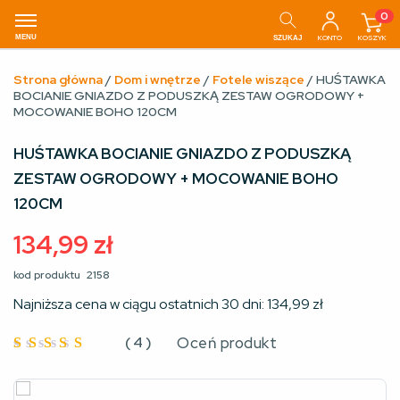
0
MENU
KONTO
KOSZYK
SZUKAJ
Strona główna
/
Dom i wnętrze
/
Fotele wiszące
/ HUŚTAWKA
BOCIANIE GNIAZDO Z PODUSZKĄ ZESTAW OGRODOWY +
MOCOWANIE BOHO 120CM
HUŚTAWKA BOCIANIE GNIAZDO Z PODUSZKĄ
ZESTAW OGRODOWY + MOCOWANIE BOHO
120CM
134,99
zł
kod produktu
2158
Najniższa cena w ciągu ostatnich 30 dni:
134,99
zł
(
4
)
Oceń produkt
Oceniono
5
na 5