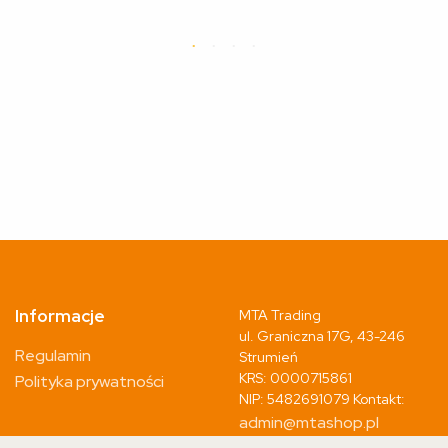
Informacje
MTA Trading
ul. Graniczna 17G, 43-246
Regulamin
Strumień
KRS: 0000715861
Polityka prywatności
NIP: 5482691079 Kontakt:
admin@mtashop.pl