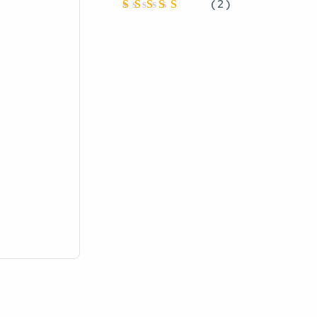
(
2
)
Oceniono
4.5
na
5