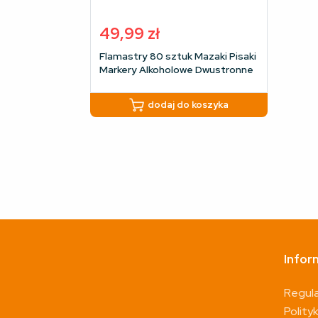
49,99
zł
Flamastry 80 sztuk Mazaki Pisaki
Markery Alkoholowe Dwustronne
+ torba Etui
dodaj do koszyka
Infor
Regul
Polity