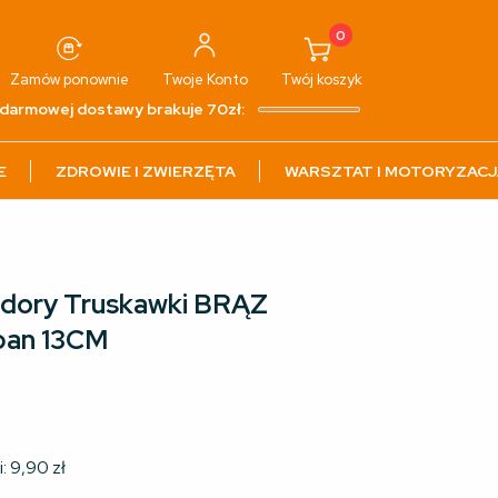
0
Zamów ponownie
Twoje
Konto
Twój
koszyk
darmowej dostawy brakuje 70zł:
E
ZDROWIE I ZWIERZĘTA
WARSZTAT I MOTORYZACJ
idory Truskawki BRĄZ
ipan 13CM
i:
9,90
zł