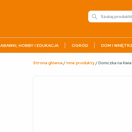
ABAWKI, HOBBY I EDUKACJA
OGRÓD
DOM I WNĘTR
Strona główna
/
Inne produkty
/ Doniczka na Kwi