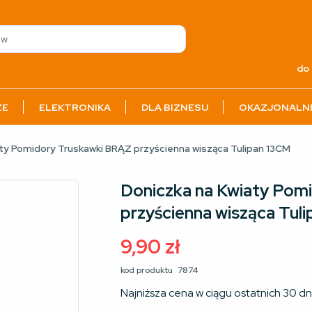
do 
ZE
ELEKTRONIKA
DLA BIZNESU
OKAZJONALN
aty Pomidory Truskawki BRĄZ przyścienna wisząca Tulipan 13CM
Doniczka na Kwiaty Pom
przyścienna wisząca Tul
9,90
zł
kod produktu
7874
Najniższa cena w ciągu ostatnich 30 dn