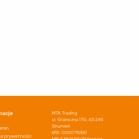
macje
MTA Trading
ul. Graniczna 17G, 43-246
Strumień
amin
KRS: 0000715861
ka prywatności
NIP: 5482691079 Kontakt: