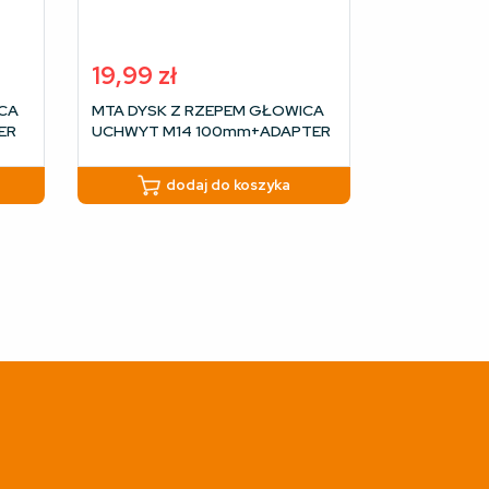
19,99
zł
CA
MTA DYSK Z RZEPEM GŁOWICA
ER
UCHWYT M14 100mm+ADAPTER
dodaj do koszyka