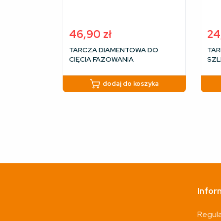
46,90
zł
24
TARCZA DIAMENTOWA DO
TAR
CIĘCIA FAZOWANIA
SZL
SZLIFOWANIA GRESU PŁYTEK
SK
125MM MTA
dodaj do koszyka
Infor
Regul