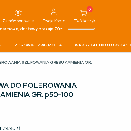
0
Zamów ponownie
Twoje
Konto
Twój
koszyk
darmowej dostawy brakuje 70zł:
E
ZDROWIE I ZWIERZĘTA
WARSZTAT I MOTORYZACJ
EROWANIA SZLIFOWANIA GRESU KAMIENIA GR.
OWA DO POLEROWANIA
AMIENIA GR. p50-100
i:
29,90
zł