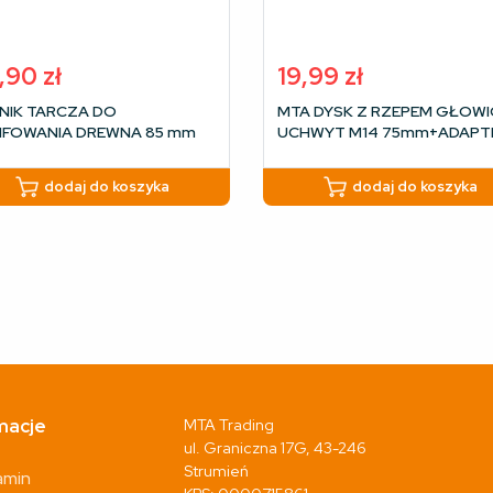
,90
zł
19,99
zł
NIK TARCZA DO
MTA DYSK Z RZEPEM GŁOWI
IFOWANIA DREWNA 85 mm
UCHWYT M14 75mm+ADAPT
OŚNA
dodaj do koszyka
dodaj do koszyka
macje
MTA Trading
ul. Graniczna 17G, 43-246
Strumień
amin