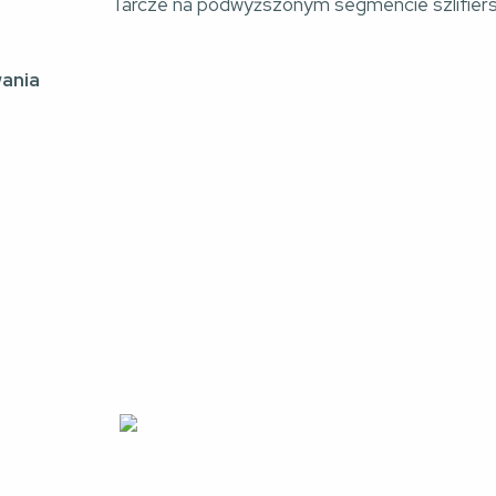
Tarcze na podwyższonym segmencie szlifier
wania