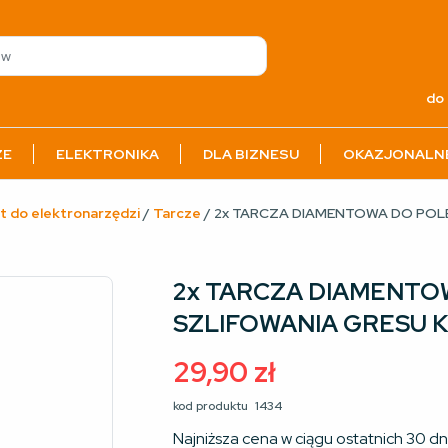
do 
ZE
ELEKTRONIKA
DLA BIZNESU
OKAZJONALN
t do elektronarzędzi
/
Tarcze
/ 2x TARCZA DIAMENTOWA DO POL
2x TARCZA DIAMENT
SZLIFOWANIA GRESU K
29,90
zł
kod produktu
1434
Najniższa cena w ciągu ostatnich 30 dn