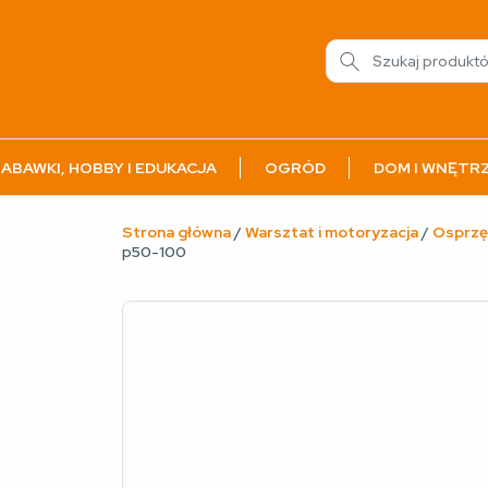
ABAWKI, HOBBY I EDUKACJA
OGRÓD
DOM I WNĘTR
Strona główna
/
Warsztat i motoryzacja
/
Osprzę
p50-100